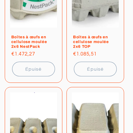
Boîtes à œufs en
Boîtes à œufs en
cellulose moulée
cellulose moulée
2x6 NestPack
2x6 TOP
Prix
€1.472,27
Prix
€1.085,51
habituel
habituel
Épuisé
Épuisé