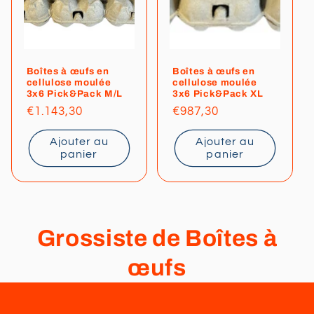
Boîtes à œufs en
Boîtes à œufs en
cellulose moulée
cellulose moulée
3x6 Pick&Pack M/L
3x6 Pick&Pack XL
Prix
€1.143,30
Prix
€987,30
habituel
habituel
Ajouter au
Ajouter au
panier
panier
C
Grossiste de Boîtes à
o
œufs
l