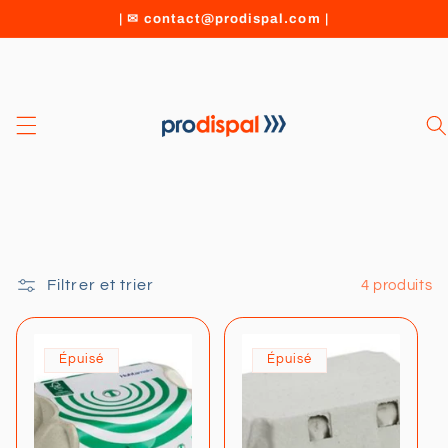
et
| ✉ contact@prodispal.com |
passer
au
contenu
Filtrer et trier
4 produits
Épuisé
Épuisé