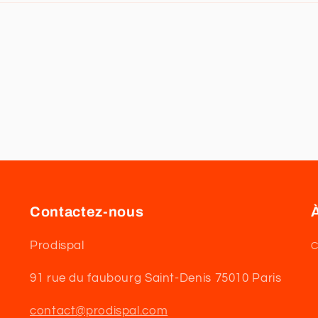
Contactez-nous
Prodispal
C
91 rue du faubourg Saint-Denis 75010 Paris
contact@prodispal.com