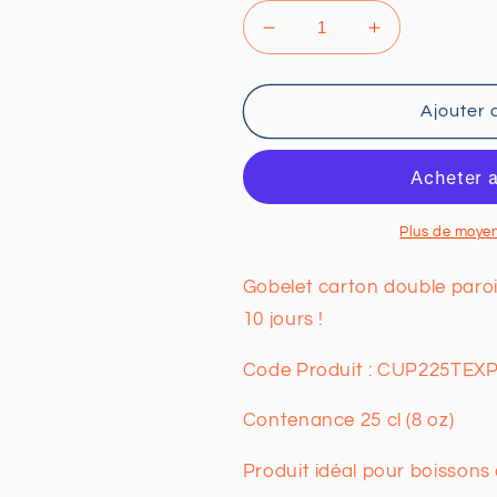
Réduire
Augmenter
la
la
quantité
quantité
de
de
Ajouter 
Gobelets
Gobelets
carton
carton
personnalisés
personnalisé
Double
Double
Paroi
Paroi
Plus de moye
25
25
cl
cl
Gobelet carton double paroi
/
/
10 jours !
8
8
oz
oz
Code Produit : CUP225TEX
(Livraison
(Livraison
expresse
expresse
Contenance 25 cl (8 oz)
10
10
jours
jours
Produit idéal pour boissons
!)
!)