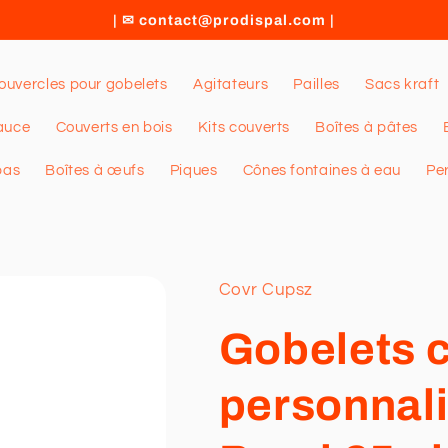
| ✉ contact@prodispal.com |
ouvercles pour gobelets
Agitateurs
Pailles
Sacs kraft
auce
Couverts en bois
Kits couverts
Boîtes à pâtes
pas
Boîtes à œufs
Piques
Cônes fontaines à eau
Pe
Covr Cupsz
Gobelets 
personnal