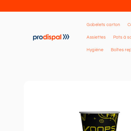
et
passer
au
contenu
Gobelets carton
C
Assiettes
Pots à s
Hygiène
Boîtes re
Passer aux
informations
produits