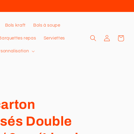
Bols kraft
Bols à soupe
Connexion
Panier
Barquettes repas
Serviettes
rsonnalisation
carton
isés Double