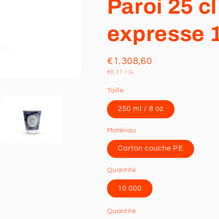
Paroi 25 cl
expresse 1
Prix
€1.308,60
PRIX
PAR
€0,11
/
G
habituel
UNITAIRE
Taille
250 ml / 8 oz
Matériau
Carton couche PE
Quantité
10 000
Quantité