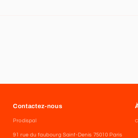
Contactez-nous
Prodispal
C
91 rue du faubourg Saint-Denis 75010 Paris